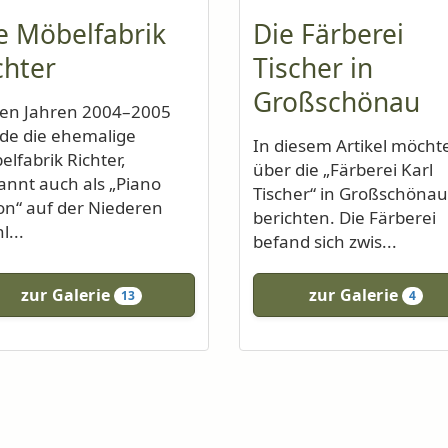
e Möbelfabrik
Die Färberei
chter
Tischer in
Großschönau
den Jahren 2004–2005
de die ehemalige
In diesem Artikel möchte
elfabrik Richter,
über die „Färberei Karl
annt auch als „Piano
Tischer“ in Großschönau
on“ auf der Niederen
berichten. Die Färberei
l...
befand sich zwis...
zur Galerie
zur Galerie
13
4