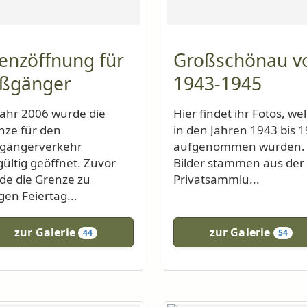
enzöffnung für
Großschönau v
ßgänger
1943-1945
Jahr 2006 wurde die
Hier findet ihr Fotos, we
nze für den
in den Jahren 1943 bis 
gängerverkehr
aufgenommen wurden. 
gültig geöffnet. Zuvor
Bilder stammen aus der
de die Grenze zu
Privatsammlu...
gen Feiertag...
zur Galerie
zur Galerie
44
54