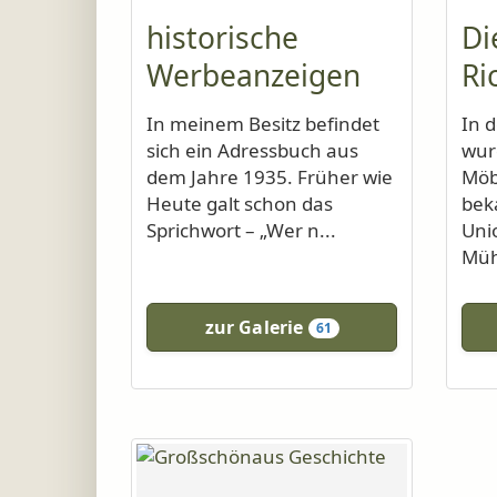
historische
Di
Werbeanzeigen
Ri
In meinem Besitz befindet
In 
sich ein Adressbuch aus
wur
dem Jahre 1935. Früher wie
Möb
Heute galt schon das
bek
Sprichwort – „Wer n...
Uni
Müh
zur Galerie
61