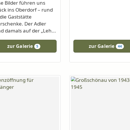
se Bilder führen uns
ück ins Oberdorf – rund
die Gaststätte
rschenke. Der Adler
nd damals auf der „Leh...
zur Galerie
zur Galerie
5
44