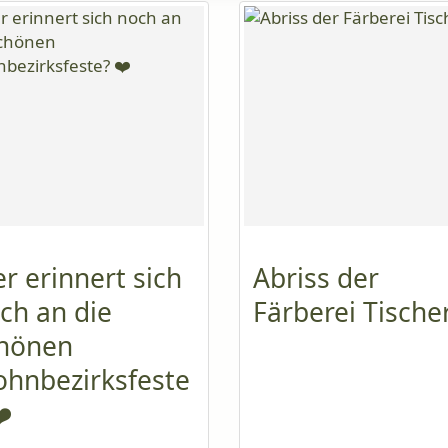
r erinnert sich
Abriss der
ch an die
Färberei Tische
hönen
hnbezirksfeste
❤️