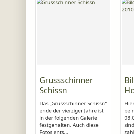
Grussschinner
Bi
Schissn
Ho
Das „Grussschinner Schissn“
Hier
ende der vierziger Jahre ist
bei
in der folgenden Galerie
08.
festgehalten. Auch diese
sin
Fotos ents...
zahl