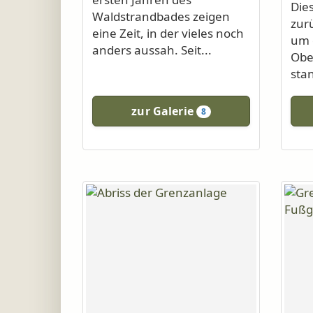
Die
Waldstrandbades zeigen
zur
eine Zeit, in der vieles noch
um 
anders aussah. Seit...
Obe
sta
zur Galerie
8