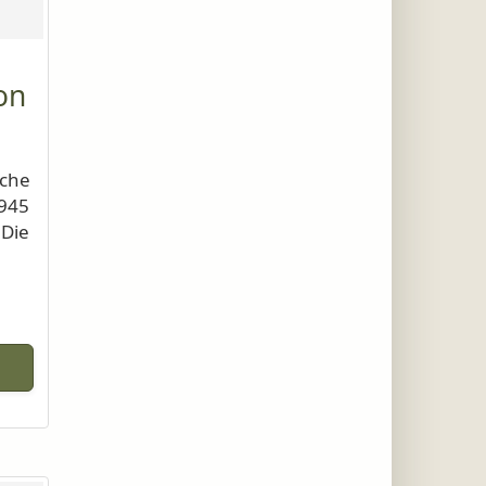
on
lche
1945
Die