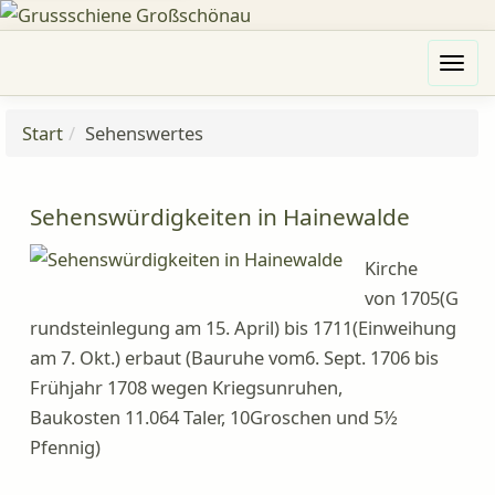
N
a
v
Start
Sehenswertes
i
g
Sehenswürdigkeiten in Hainewalde
a
t
Kirche
i
von 1705(G
o
rundsteinlegung am 15. April) bis 1711(Einweihung
n
am 7. Okt.) erbaut (Bauruhe vom6. Sept. 1706 bis
ö
Frühjahr 1708 wegen Kriegsunruhen,
f
Baukosten 11.064 Taler, 10Groschen und 5½
f
Pfennig)
n
e