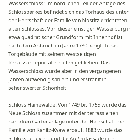
Wasserschloss: Im nördlichen Teil der Anlage des
n
Schlossparkes befindet sich das Torhaus des unter
o
der Herrschaft der Familie von Nostitz errichteten
d
alten Schlosses. Von dieser einstigen Wasserburg in
e
etwa quadratischer Grundform mit Innenhof ist
r
nach dem Abbruch im Jahre 1780 lediglich das
s
Torgebäude mit seinem westseitigen
c
Renaissanceportal erhalten geblieben. Das
h
Wasserschloss wurde aber in den vergangenen
l
Jahren aufwendig saniert und erstrahlt in
i
sehenswerter Schönheit.
e
ß
Schloss Hainewalde: Von 1749 bis 1755 wurde das
e
Neue Schloss zusammen mit der terrassierten
n
barocken Gartenanlage unter der Herrschaft der
Familie von Kanitz-Kyaw erbaut. 1883 wurde das
Schloss renoviert und die Außenfassade ihrer